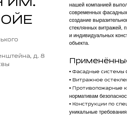
 ИМ.
нашей компанией выпол
современных фасадных 
ФОЙЕ
создание выразительно
стеклянных витражей, 
и индивидуальных конс
ького
объекта.
нштейна, д. 8
Применённы
квы
•
с
Фасадные системы
•
Витражное остекле
•
Противопожарные к
нормативам безопаснос
•
Конструкции по спе
уникальные требования