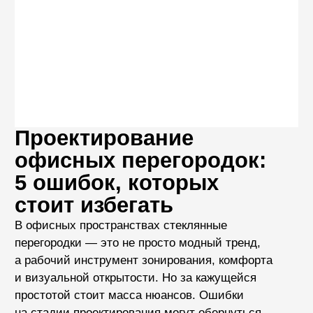
Проектирование
офисных перегородок:
5 ошибок, которых
стоит избегать
В офисных пространствах стеклянные
перегородки — это не просто модный тренд,
а рабочий инструмент зонирования, комфорта
и визуальной открытости. Но за кажущейся
простотой стоит масса нюансов. Ошибки
на стадии проектирования могут обернуться
перерасходом бюджета, задержками в сроках,
неудобством в эксплуатации — а иногда и прямым
несоответствием нормативам.
Мы собрали 5 наиболее распространённых
ошибок, с которыми сталкиваются архитекторы,
дизайнеры и заказчики, чтобы помочь вам
избежать их и реализовать проект эффективно
и без переделок.